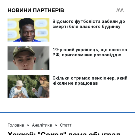
Головна
»
Аналітика
»
Статті
Хоккей: "Сокол" дома обыграл