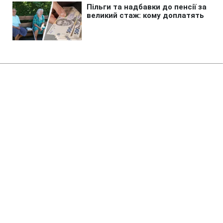
Головна
»
Аналітика
»
Статті
Украинская суперлига: БК
"Киев" и "Азовмаш" обыграли
своих соперников
12:54 01.12.2008 Пн
2 хв
RBC.UA
Будь у курсі, а не в шоці! Додай змісту своїй
стрічці
разом з РБК-Україна в Google