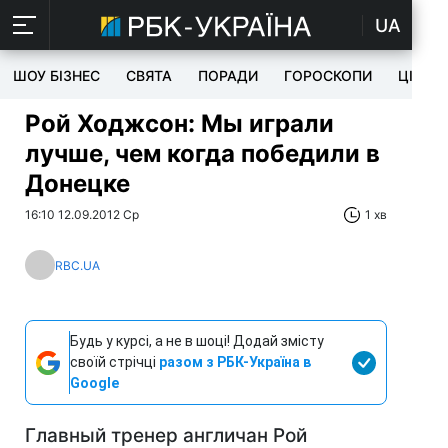
UA
ШОУ БІЗНЕС
СВЯТА
ПОРАДИ
ГОРОСКОПИ
ЦІКАВ
Рой Ходжсон: Мы играли
лучше, чем когда победили в
Донецке
16:10 12.09.2012 Ср
1 хв
RBC.UA
Будь у курсі, а не в шоці! Додай змісту
своїй стрічці
разом з РБК-Україна в
Google
Главный тренер англичан Рой