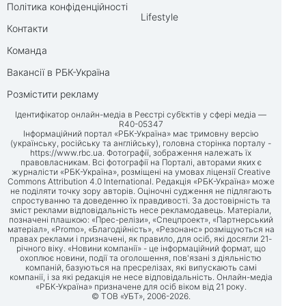
Політика конфіденційності
Lifestyle
Контакти
Команда
Вакансії в РБК-Україна
Розмістити рекламу
Ідентифікатор онлайн-медіа в Реєстрі суб’єктів у сфері медіа —
R40-05347
Інформаційний портал «РБК-Україна» має тримовну версію
(українську, російську та англійську), головна сторінка порталу -
https://www.rbc.ua
. Фотографії, зображення належать їх
правовласникам. Всі фотографії на Порталі, авторами яких є
журналісти «РБК-Україна», розміщені на умовах ліцензії Creative
Commons Attribution 4.0 International. Редакція «РБК-Україна» може
не поділяти точку зору авторів. Оціночні судження не підлягають
спростуванню та доведенню їх правдивості. За достовірність та
зміст реклами відповідальність несе рекламодавець. Матеріали,
позначені плашкою: «Прес-релізи», «Спецпроект», «Партнерський
матеріал», «Promo», «Благодійність», «Резонанс» розміщуються на
правах реклами і призначені, як правило, для осіб, які досягли 21-
річного віку. «Новини компанії» - це інформаційний формат, що
охоплює новини, події та оголошення, пов'язані з діяльністю
компаній, базуються на пресрелізах, які випускають самі
компанії, і за які редакція не несе відповідальність. Онлайн-медіа
«РБК-Україна» призначене для осіб віком від 21 року.
© ТОВ «УБТ», 2006-2026.