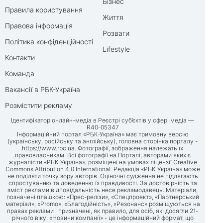
Бізнес
Правила користування
Життя
Правова інформація
Розваги
Політика конфіденційності
Lifestyle
Контакти
Команда
Вакансії в РБК-Україна
Розмістити рекламу
Ідентифікатор онлайн-медіа в Реєстрі суб’єктів у сфері медіа —
R40-05347
Інформаційний портал «РБК-Україна» має тримовну версію
(українську, російську та англійську), головна сторінка порталу -
https://www.rbc.ua
. Фотографії, зображення належать їх
правовласникам. Всі фотографії на Порталі, авторами яких є
журналісти «РБК-Україна», розміщені на умовах ліцензії Creative
Commons Attribution 4.0 International. Редакція «РБК-Україна» може
не поділяти точку зору авторів. Оціночні судження не підлягають
спростуванню та доведенню їх правдивості. За достовірність та
зміст реклами відповідальність несе рекламодавець. Матеріали,
позначені плашкою: «Прес-релізи», «Спецпроект», «Партнерський
матеріал», «Promo», «Благодійність», «Резонанс» розміщуються на
правах реклами і призначені, як правило, для осіб, які досягли 21-
річного віку. «Новини компанії» - це інформаційний формат, що