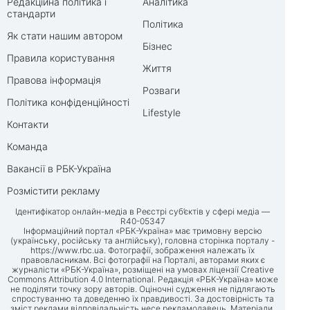
Редакційна політика і
Аналітика
стандарти
Політика
Як стати нашим автором
Бізнес
Правила користування
Життя
Правова інформація
Розваги
Політика конфіденційності
Lifestyle
Контакти
Команда
Вакансії в РБК-Україна
Розмістити рекламу
Ідентифікатор онлайн-медіа в Реєстрі суб’єктів у сфері медіа —
R40-05347
Інформаційний портал «РБК-Україна» має тримовну версію
(українську, російську та англійську), головна сторінка порталу -
https://www.rbc.ua
. Фотографії, зображення належать їх
правовласникам. Всі фотографії на Порталі, авторами яких є
журналісти «РБК-Україна», розміщені на умовах ліцензії Creative
Commons Attribution 4.0 International. Редакція «РБК-Україна» може
не поділяти точку зору авторів. Оціночні судження не підлягають
спростуванню та доведенню їх правдивості. За достовірність та
зміст реклами відповідальність несе рекламодавець. Матеріали,