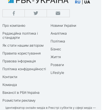
RU
|
UA
Про компанію
Новини України
Редакційна політика і
Аналітика
стандарти
Політика
Як стати нашим автором
Бізнес
Правила користування
Життя
Правова інформація
Розваги
Політика конфіденційності
Lifestyle
Контакти
Команда
Вакансії в РБК-Україна
Розмістити рекламу
Ідентифікатор онлайн-медіа в Реєстрі суб’єктів у сфері медіа —