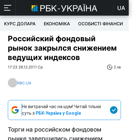
UA
КУРС ДОЛАРА
ЕКОНОМІКА
ОСОБИСТІ ФІНАНСИ
TEC
Российский фондовый
рынок закрылся снижением
ведущих индексов
17:23 28.12.2011 Ср
2 хв
RBC.UA
Не витрачай час на шум! Читай тільки
суть з
РБК-Україна у Google
Торги на российском фондовом
рынке завершились снижением