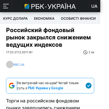
UA
КУРС ДОЛАРА
ЕКОНОМІКА
ОСОБИСТІ ФІНАНСИ
TEC
Российский фондовый
рынок закрылся снижением
ведущих индексов
17:23 27.12.2011 Вт
2 хв
RBC.UA
Не витрачай час на шум! Читай тільки
суть з
РБК-Україна у Google
Торги на российском фондовом
рынке завершились снижением