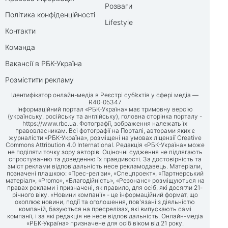
Розваги
Політика конфіденційності
Lifestyle
Контакти
Команда
Вакансії в РБК-Україна
Розмістити рекламу
Ідентифікатор онлайн-медіа в Реєстрі суб’єктів у сфері медіа —
R40-05347
Інформаційний портал «РБК-Україна» має тримовну версію
(українську, російську та англійську), головна сторінка порталу -
https://www.rbc.ua
. Фотографії, зображення належать їх
правовласникам. Всі фотографії на Порталі, авторами яких є
журналісти «РБК-Україна», розміщені на умовах ліцензії Creative
Commons Attribution 4.0 International. Редакція «РБК-Україна» може
не поділяти точку зору авторів. Оціночні судження не підлягають
спростуванню та доведенню їх правдивості. За достовірність та
зміст реклами відповідальність несе рекламодавець. Матеріали,
позначені плашкою: «Прес-релізи», «Спецпроект», «Партнерський
матеріал», «Promo», «Благодійність», «Резонанс» розміщуються на
правах реклами і призначені, як правило, для осіб, які досягли 21-
річного віку. «Новини компанії» - це інформаційний формат, що
охоплює новини, події та оголошення, пов'язані з діяльністю
компаній, базуються на пресрелізах, які випускають самі
компанії, і за які редакція не несе відповідальність. Онлайн-медіа
«РБК-Україна» призначене для осіб віком від 21 року.