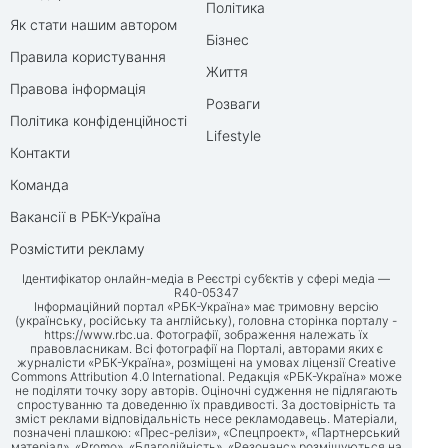
Політика
Як стати нашим автором
Бізнес
Правила користування
Життя
Правова інформація
Розваги
Політика конфіденційності
Lifestyle
Контакти
Команда
Вакансії в РБК-Україна
Розмістити рекламу
Ідентифікатор онлайн-медіа в Реєстрі суб’єктів у сфері медіа —
R40-05347
Інформаційний портал «РБК-Україна» має тримовну версію
(українську, російську та англійську), головна сторінка порталу -
https://www.rbc.ua
. Фотографії, зображення належать їх
правовласникам. Всі фотографії на Порталі, авторами яких є
журналісти «РБК-Україна», розміщені на умовах ліцензії Creative
Commons Attribution 4.0 International. Редакція «РБК-Україна» може
не поділяти точку зору авторів. Оціночні судження не підлягають
спростуванню та доведенню їх правдивості. За достовірність та
зміст реклами відповідальність несе рекламодавець. Матеріали,
позначені плашкою: «Прес-релізи», «Спецпроект», «Партнерський
матеріал», «Promo», «Благодійність», «Резонанс» розміщуються на