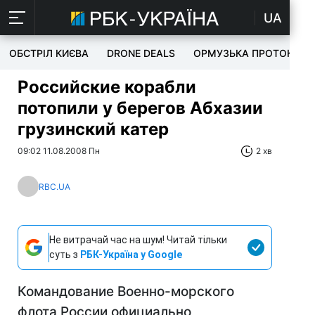
UA
ОБСТРІЛ КИЄВА
DRONE DEALS
ОРМУЗЬКА ПРОТОКА
Российские корабли
потопили у берегов Абхазии
грузинский катер
09:02 11.08.2008 Пн
2 хв
RBC.UA
Не витрачай час на шум! Читай тільки
суть з
РБК-Україна у Google
Командование Военно-морского
флота России официально