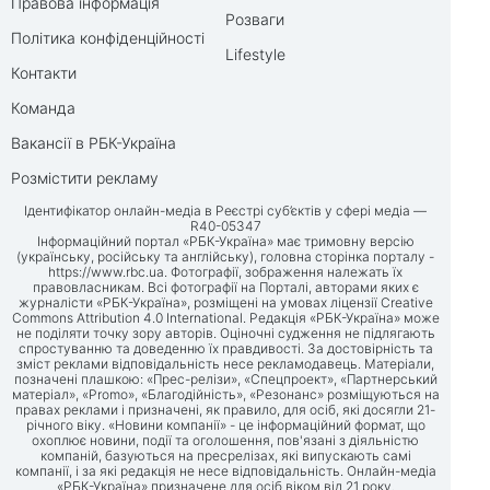
Правова інформація
Розваги
Політика конфіденційності
Lifestyle
Контакти
Команда
Вакансії в РБК-Україна
Розмістити рекламу
Ідентифікатор онлайн-медіа в Реєстрі суб’єктів у сфері медіа —
R40-05347
Інформаційний портал «РБК-Україна» має тримовну версію
(українську, російську та англійську), головна сторінка порталу -
https://www.rbc.ua
. Фотографії, зображення належать їх
правовласникам. Всі фотографії на Порталі, авторами яких є
журналісти «РБК-Україна», розміщені на умовах ліцензії Creative
Commons Attribution 4.0 International. Редакція «РБК-Україна» може
не поділяти точку зору авторів. Оціночні судження не підлягають
спростуванню та доведенню їх правдивості. За достовірність та
зміст реклами відповідальність несе рекламодавець. Матеріали,
позначені плашкою: «Прес-релізи», «Спецпроект», «Партнерський
матеріал», «Promo», «Благодійність», «Резонанс» розміщуються на
правах реклами і призначені, як правило, для осіб, які досягли 21-
річного віку. «Новини компанії» - це інформаційний формат, що
охоплює новини, події та оголошення, пов'язані з діяльністю
компаній, базуються на пресрелізах, які випускають самі
компанії, і за які редакція не несе відповідальність. Онлайн-медіа
«РБК-Україна» призначене для осіб віком від 21 року.