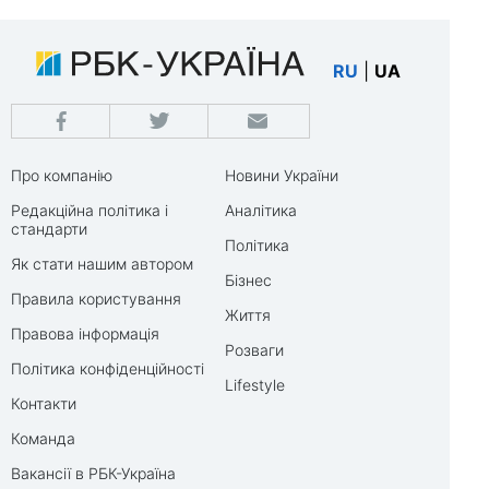
RU
|
UA
Про компанію
Новини України
Редакційна політика і
Аналітика
стандарти
Політика
Як стати нашим автором
Бізнес
Правила користування
Життя
Правова інформація
Розваги
Політика конфіденційності
Lifestyle
Контакти
Команда
Вакансії в РБК-Україна