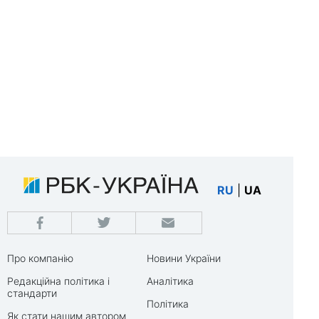
RU
|
UA
Про компанію
Новини України
Редакційна політика і
Аналітика
стандарти
Політика
Як стати нашим автором