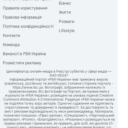
Бізнес
Правила користування
Життя
Правова інформація
Розваги
Політика конфіденційності
Lifestyle
Контакти
Команда
Вакансії в РБК-Україна
Розмістити рекламу
Ідентифікатор онлайн-медіа в Реєстрі суб’єктів у сфері медіа —
R40-05347
Інформаційний портал «РБК-Україна» має тримовну версію
(українську, російську та англійську), головна сторінка порталу -
https://www.rbc.ua
. Фотографії, зображення належать їх
правовласникам. Всі фотографії на Порталі, авторами яких є
журналісти «РБК-Україна», розміщені на умовах ліцензії Creative
Commons Attribution 4.0 International. Редакція «РБК-Україна» може
не поділяти точку зору авторів. Оціночні судження не підлягають
спростуванню та доведенню їх правдивості. За достовірність та
зміст реклами відповідальність несе рекламодавець. Матеріали,
позначені плашкою: «Прес-релізи», «Спецпроект», «Партнерський
матеріал», «Promo», «Благодійність», «Резонанс» розміщуються на
правах реклами і призначені, як правило, для осіб, які досягли 21-
річного віку. «Новини компанії» - це інформаційний формат, що