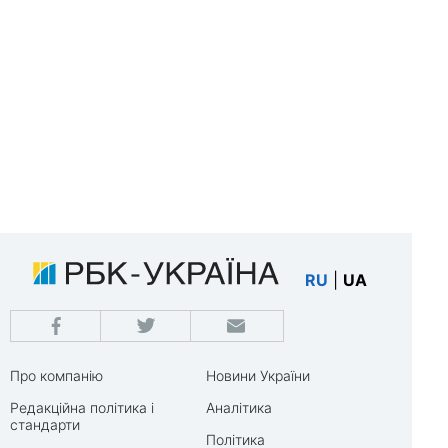
RU
|
UA
Про компанію
Новини України
Редакційна політика і
Аналітика
стандарти
Політика