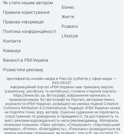
Як стати нашим автором
Бізнес
Правила користування
Життя
Правова інформація
Розваги
Політика конфіденційності
Lifestyle
Контакти
Команда
Вакансії в РБК-Україна
Розмістити рекламу
Ідентифікатор онлайн-медіа в Реєстрі суб’єктів у сфері медіа —
R40-05347
Інформаційний портал «РБК-Україна» має тримовну версію
(українську, російську та англійську), головна сторінка порталу -
https://www.rbc.ua
. Фотографії, зображення належать їх
правовласникам. Всі фотографії на Порталі, авторами яких є
журналісти «РБК-Україна», розміщені на умовах ліцензії Creative
Commons Attribution 4.0 International. Редакція «РБК-Україна» може
не поділяти точку зору авторів. Оціночні судження не підлягають
спростуванню та доведенню їх правдивості. За достовірність та
зміст реклами відповідальність несе рекламодавець. Матеріали,
позначені плашкою: «Прес-релізи», «Спецпроект», «Партнерський
матеріал», «Promo», «Благодійність», «Резонанс» розміщуються на
правах реклами і призначені, як правило, для осіб, які досягли 21-