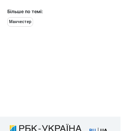
Більше по темі:
Манчестер
RU
|
UA