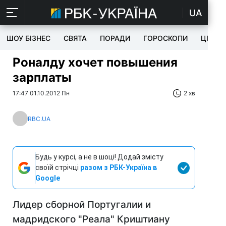
UA
ШОУ БІЗНЕС
СВЯТА
ПОРАДИ
ГОРОСКОПИ
ЦІКАВ
Роналду хочет повышения
зарплаты
17:47 01.10.2012 Пн
2 хв
RBC.UA
Будь у курсі, а не в шоці! Додай змісту
своїй стрічці
разом з РБК-Україна в
Google
Лидер сборной Португалии и
мадридского "Реала" Криштиану