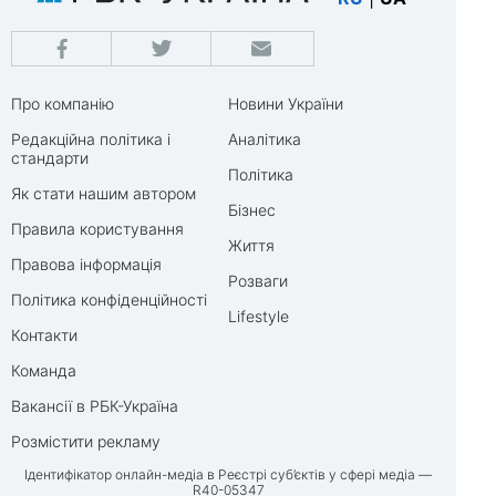
Про компанію
Новини України
Редакційна політика і
Аналітика
стандарти
Політика
Як стати нашим автором
Бізнес
Правила користування
Життя
Правова інформація
Розваги
Політика конфіденційності
Lifestyle
Контакти
Команда
Вакансії в РБК-Україна
Розмістити рекламу
Ідентифікатор онлайн-медіа в Реєстрі суб’єктів у сфері медіа —
R40-05347