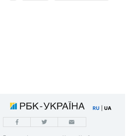
RU
|
UA