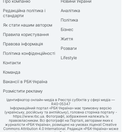
Про компанію
Новини України
Редакційна політика і
Аналітика
стандарти
Політика
Як стати нашим автором
Бізнес
Правила користування
Життя
Правова інформація
Розваги
Політика конфіденційності
Lifestyle
Контакти
Команда
Вакансії в РБК-Україна
Розмістити рекламу
Ідентифікатор онлайн-медіа в Реєстрі суб’єктів у сфері медіа —
R40-05347
Інформаційний портал «РБК-Україна» має тримовну версію
(українську, російську та англійську), головна сторінка порталу -
https://www.rbc.ua
. Фотографії, зображення належать їх
правовласникам. Всі фотографії на Порталі, авторами яких є
журналісти «РБК-Україна», розміщені на умовах ліцензії Creative
Commons Attribution 4.0 International. Редакція «РБК-Україна» може