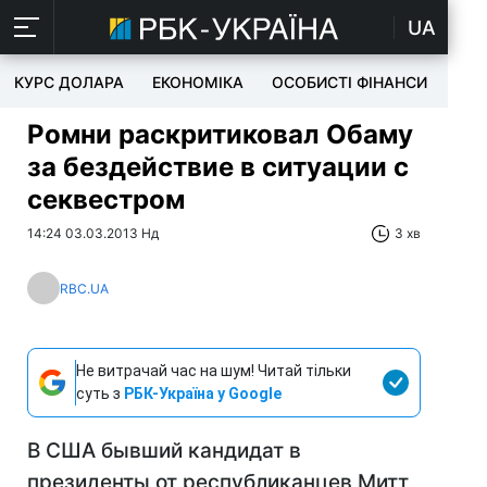
UA
КУРС ДОЛАРА
ЕКОНОМІКА
ОСОБИСТІ ФІНАНСИ
TEC
Ромни раскритиковал Обаму
за бездействие в ситуации с
секвестром
14:24 03.03.2013 Нд
3 хв
RBC.UA
Не витрачай час на шум! Читай тільки
суть з
РБК-Україна у Google
В США бывший кандидат в
президенты от республиканцев Митт