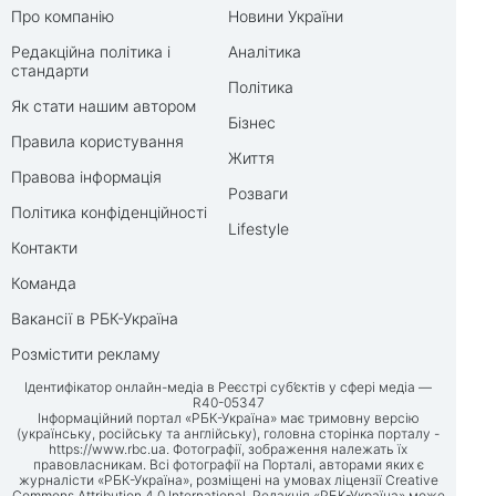
Про компанію
Новини України
Редакційна політика і
Аналітика
стандарти
Політика
Як стати нашим автором
Бізнес
Правила користування
Життя
Правова інформація
Розваги
Політика конфіденційності
Lifestyle
Контакти
Команда
Вакансії в РБК-Україна
Розмістити рекламу
Ідентифікатор онлайн-медіа в Реєстрі суб’єктів у сфері медіа —
R40-05347
Інформаційний портал «РБК-Україна» має тримовну версію
(українську, російську та англійську), головна сторінка порталу -
https://www.rbc.ua
. Фотографії, зображення належать їх
правовласникам. Всі фотографії на Порталі, авторами яких є
журналісти «РБК-Україна», розміщені на умовах ліцензії Creative
Commons Attribution 4.0 International. Редакція «РБК-Україна» може