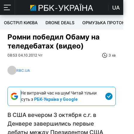
UA
ОБСТРІЛ КИЄВА
DRONE DEALS
ОРМУЗЬКА ПРОТОКА
Ромни победил Обаму на
теледебатах (видео)
08:53 04.10.2012 Чт
3 хв
RBC.UA
Не витрачай час на шум! Читай тільки
суть з
РБК-Україна у Google
В США вечером 3 октября с.г. в
Денвере завершились первые
дебаты между Президентом США