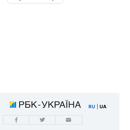
RU
|
UA