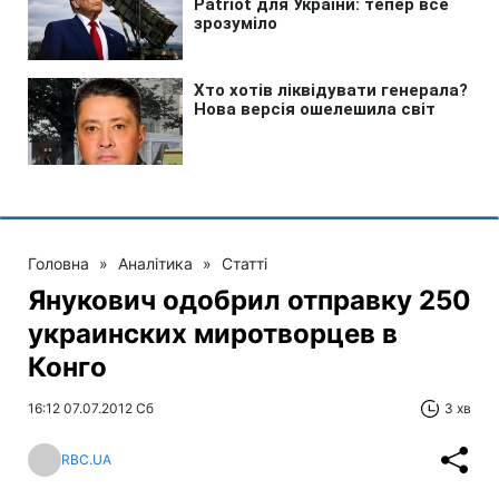
Головна
»
Аналітика
»
Статті
Янукович одобрил отправку 250
украинских миротворцев в
Конго
16:12 07.07.2012 Сб
3 хв
RBC.UA