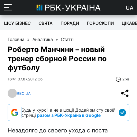
UA
ШОУ БІЗНЕС
СВЯТА
ПОРАДИ
ГОРОСКОПИ
ЦІКАВ
Головна
»
Аналітика
»
Статті
Роберто Манчини – новый
тренер сборной России по
футболу
16:41 07.07.2012 Сб
2 хв
RBC.UA
Будь у курсі, а не в шоці! Додай змісту своїй
стрічці
разом з РБК-Україна в Google
Незадолго до своего ухода с поста