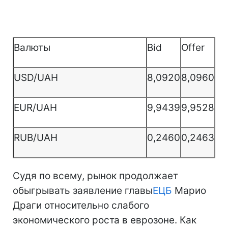
Валюты
Bid
Offer
USD/UAH
8,0920
8,0960
EUR/UAH
9,9439
9,9528
RUB/UAH
0,2460
0,2463
Судя по всему, рынок продолжает
обыгрывать заявление главы
ЕЦБ
Марио
Драги относительно слабого
экономического роста в еврозоне. Как