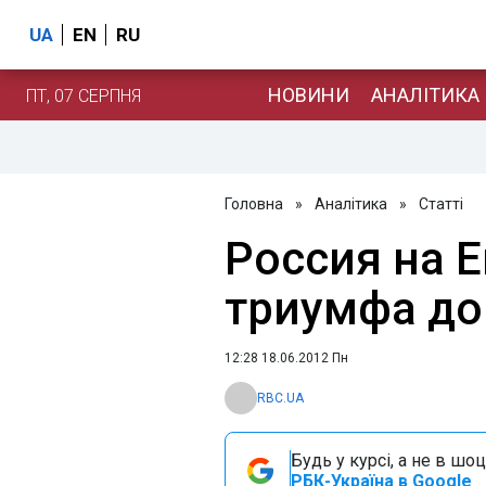
UA
EN
RU
НОВИНИ
АНАЛІТИКА
ПТ, 07 СЕРПНЯ
Головна
»
Аналітика
»
Статті
Россия на Е
триумфа до
12:28 18.06.2012 Пн
RBC.UA
Будь у курсі, а не в шоц
РБК-Україна в Google