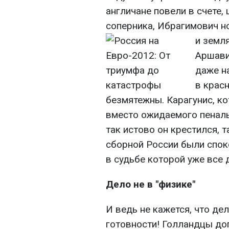
англичане повели в счете
соперника, Ибрагимович но
и земля
Аршави
даже на
в крас
безмятежны. Карагунис, к
вместо ожидаемого пенальти
так истово он крестился, 
сборной России были спок
в судьбе которой уже все 
Дело не в "физике"
И ведь не кажется, что де
готовности! Голландцы до