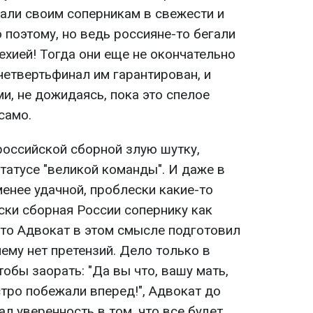
пали своим соперникам в свежести и
 поэтому, но ведь россияне-то бегали
ехией! Тогда они еще не окончательно
четвертьфинал им гарантирован, и
и, не дожидаясь, пока это спелое
само.
 российской сборной злую шутку,
татусе "великой команды". И даже в
менее удачной, проблески какие-то
ски сборная России сопернику как
что Адвокат в этом смысле подготовил
нему нет претензий. Дело только в
тобы заорать: "Да вы что, вашу мать,
стро побежали вперед!", Адвокат до
л уверенность в том, что все будет