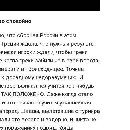
ло спокойно
о, что сборная России в этом
 Греции ждала, что нужный результат
ически игроки ждали, чтобы греки
е когда греки забили не в свои ворота,
поверили в происходящее. Точнее,
к к досадному недоразумению. И
четвертьфинал получится как-нибудь
то ТАК ПОЛОЖЕНО. Даже когда стало
о и что сейчас случится ужаснейшая
 вперед. Шведы, вылетевшие с турнира
али это весело и задорно, и никто не
ух поражениях подряд. Когда