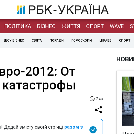
ПОЛІТИКА
БІЗНЕС
ЖИТТЯ
СПОРТ
WAVE
S
ШОУ БІЗНЕС
СВЯТА
ПОРАДИ
ГОРОСКОПИ
ЦІКАВЕ
СПОРТ
НОВИ
вро-2012: От
 катастрофы
7 хв
і! Додай змісту своїй стрічці
разом з