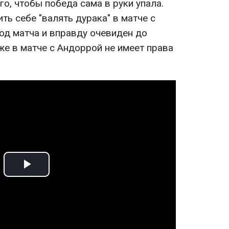
го, чтобы победа сама в руки упала.
ть себе "валять дурака" в матче с
од матча и вправду очевиден до
же в матче с Андоррой не имеет права
Play
Video