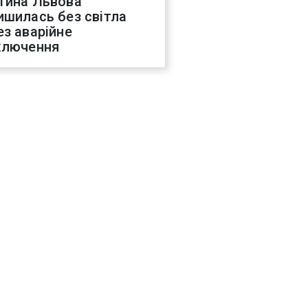
тина Львова
ишилась без світла
ез аварійне
ключення