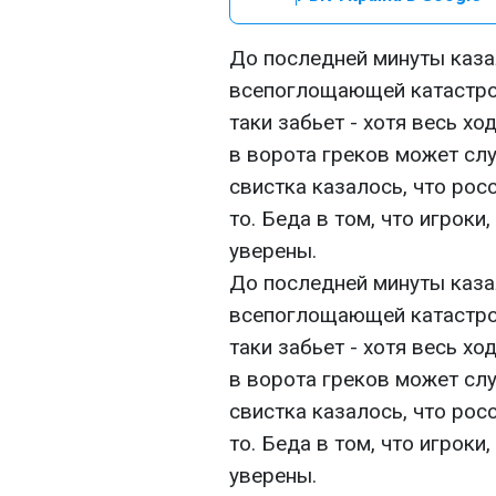
До последней минуты казал
всепоглощающей катастроф
таки забьет - хотя весь хо
в ворота греков может сл
свистка казалось, что росс
то. Беда в том, что игрок
уверены.
До последней минуты казал
всепоглощающей катастроф
таки забьет - хотя весь хо
в ворота греков может сл
свистка казалось, что росс
то. Беда в том, что игрок
уверены.