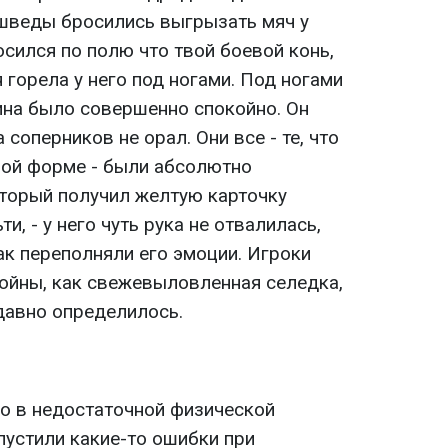
, шведы бросились выгрызать мяч у
сился по полю что твой боевой конь,
 горела у него под ногами.
Под ногами
на было совершенно спокойно. Он
 соперников не орал. Они все - те, что
ной форме - были абсолютно
оторый получил желтую карточку
, - у него чуть рука не отвалилась,
так переполняли его эмоции. Игроки
ойны, как свежевыловленная селедка,
давно определилось.
ло в недостаточной физической
пустили какие-то ошибки при