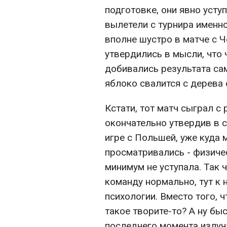
подготовке, они явно усту
вылетели с турнира именно
вполне шустро в матче с Ч
утвердились в мысли, что 
добивались результата сам
яблоко свалится с дерева 
Кстати, тот матч сыграл с
окончательно утвердив в с
игре с Польшей, уже куда 
просматривались - физиче
минимум не уступала. Так 
команду нормально, тут к 
психологии. Вместо того, ч
такое творите-то? А ну бы
последнего момента излуча