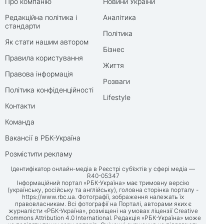
Про компанію
Новини України
Редакційна політика і
Аналітика
стандарти
Політика
Як стати нашим автором
Бізнес
Правила користування
Життя
Правова інформація
Розваги
Політика конфіденційності
Lifestyle
Контакти
Команда
Вакансії в РБК-Україна
Розмістити рекламу
Ідентифікатор онлайн-медіа в Реєстрі суб’єктів у сфері медіа —
R40-05347
Інформаційний портал «РБК-Україна» має тримовну версію
(українську, російську та англійську), головна сторінка порталу -
https://www.rbc.ua
. Фотографії, зображення належать їх
правовласникам. Всі фотографії на Порталі, авторами яких є
журналісти «РБК-Україна», розміщені на умовах ліцензії Creative
Commons Attribution 4.0 International. Редакція «РБК-Україна» може