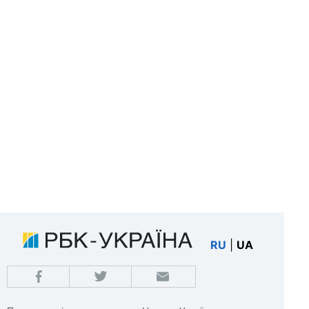
RU
|
UA