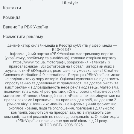
Lifestyle
Контакти
Команда
Вакансії в РБК-Україна
Розмістити рекламу
Ідентифікатор онлайн-медіа в Реєстрі суб’єктів у сфері медіа —
R40-05347
Інформаційний портал «РБК-Україна» має тримовну версію
(українську, російську та англійську), головна сторінка порталу -
https://www.rbc.ua
. Фотографії, зображення належать їх
правовласникам. Всі фотографії на Порталі, авторами яких є
журналісти «РБК-Україна», розміщені на умовах ліцензії Creative
Commons Attribution 4.0 International. Редакція «РБК-Україна» може
не поділяти точку зору авторів. Оціночні судження не підлягають
спростуванню та доведенню їх правдивості. За достовірність та
зміст реклами відповідальність несе рекламодавець. Матеріали,
позначені плашкою: «Прес-релізи», «Спецпроект», «Партнерський
матеріал», «Promo», «Благодійність», «Резонанс» розміщуються на
правах реклами і призначені, як правило, для осіб, які досягли 21-
річного віку. «Новини компанії» - це інформаційний формат, що
охоплює новини, події та оголошення, пов'язані з діяльністю
компаній, базуються на пресрелізах, які випускають самі
компанії, і за які редакція не несе відповідальність. Онлайн-медіа
«РБК-Україна» призначене для осіб віком від 21 року.
© ТОВ «УБТ», 2006-2026.