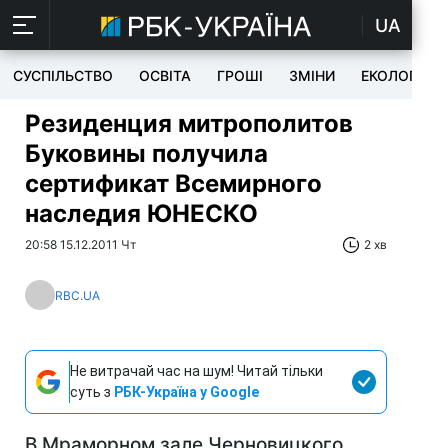
UA
СУСПІЛЬСТВО
ОСВІТА
ГРОШІ
ЗМІНИ
ЕКОЛОГІЯ
Резиденция митрополитов
Буковины получила
сертификат Всемирного
наследия ЮНЕСКО
20:58 15.12.2011 Чт
2 хв
RBC.UA
Не витрачай час на шум! Читай тільки
суть з
РБК-Україна у Google
В Мраморном зале Черновицкого