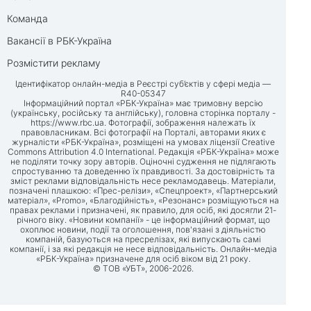
Команда
Вакансії в РБК-Україна
Розмістити рекламу
Ідентифікатор онлайн-медіа в Реєстрі суб’єктів у сфері медіа —
R40-05347
Інформаційний портал «РБК-Україна» має тримовну версію
(українську, російську та англійську), головна сторінка порталу -
https://www.rbc.ua
. Фотографії, зображення належать їх
правовласникам. Всі фотографії на Порталі, авторами яких є
журналісти «РБК-Україна», розміщені на умовах ліцензії Creative
Commons Attribution 4.0 International. Редакція «РБК-Україна» може
не поділяти точку зору авторів. Оціночні судження не підлягають
спростуванню та доведенню їх правдивості. За достовірність та
зміст реклами відповідальність несе рекламодавець. Матеріали,
позначені плашкою: «Прес-релізи», «Спецпроект», «Партнерський
матеріал», «Promo», «Благодійність», «Резонанс» розміщуються на
правах реклами і призначені, як правило, для осіб, які досягли 21-
річного віку. «Новини компанії» - це інформаційний формат, що
охоплює новини, події та оголошення, пов'язані з діяльністю
компаній, базуються на пресрелізах, які випускають самі
компанії, і за які редакція не несе відповідальність. Онлайн-медіа
«РБК-Україна» призначене для осіб віком від 21 року.
© ТОВ «УБТ», 2006-2026.