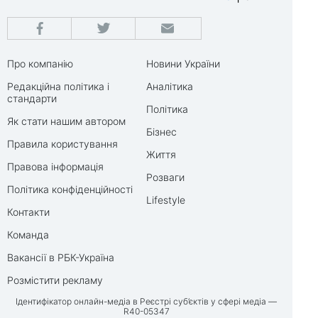
Про компанію
Новини України
Редакційна політика і
Аналітика
стандарти
Політика
Як стати нашим автором
Бізнес
Правила користування
Життя
Правова інформація
Розваги
Політика конфіденційності
Lifestyle
Контакти
Команда
Вакансії в РБК-Україна
Розмістити рекламу
Ідентифікатор онлайн-медіа в Реєстрі суб’єктів у сфері медіа —
R40-05347