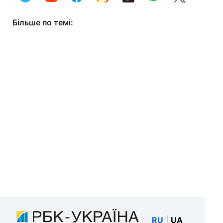
Більше по темі:
RU
|
UA