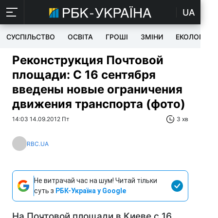
UA
СУСПІЛЬСТВО
ОСВІТА
ГРОШІ
ЗМІНИ
ЕКОЛОГІЯ
Реконструкция Почтовой
площади: С 16 сентября
введены новые ограничения
движения транспорта (фото)
14:03 14.09.2012 Пт
3 хв
RBC.UA
Не витрачай час на шум! Читай тільки
суть з
РБК-Україна у Google
На Почтовой площади в Киеве с 16