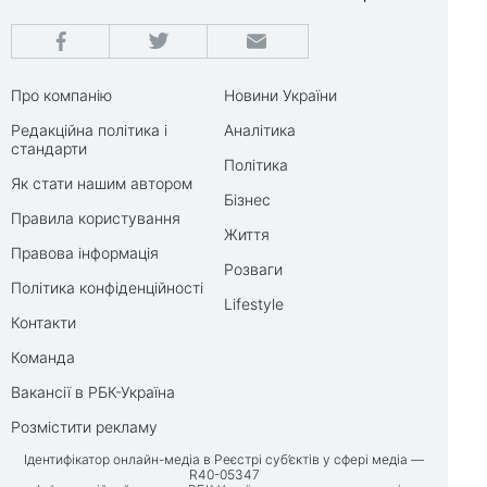
Про компанію
Новини України
Редакційна політика і
Аналітика
стандарти
Політика
Як стати нашим автором
Бізнес
Правила користування
Життя
Правова інформація
Розваги
Політика конфіденційності
Lifestyle
Контакти
Команда
Вакансії в РБК-Україна
Розмістити рекламу
Ідентифікатор онлайн-медіа в Реєстрі суб’єктів у сфері медіа —
R40-05347