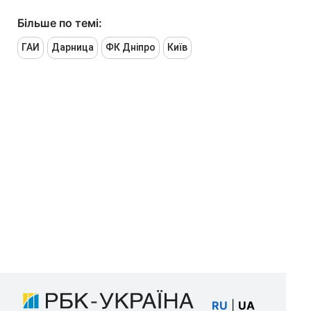
Більше по темі:
ГАИ
Дарница
ФК Дніпро
Київ
RU
|
UA