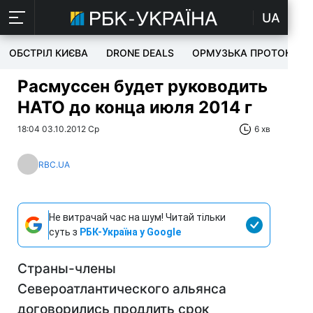
UA
ОБСТРІЛ КИЄВА
DRONE DEALS
ОРМУЗЬКА ПРОТОКА
Расмуссен будет руководить
НАТО до конца июля 2014 г
18:04 03.10.2012 Ср
6 хв
RBC.UA
Не витрачай час на шум! Читай тільки
суть з
РБК-Україна у Google
Страны-члены
Североатлантического альянса
договорились продлить срок