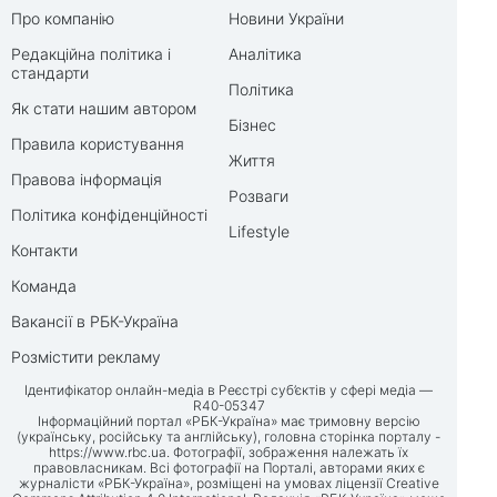
Про компанію
Новини України
Редакційна політика і
Аналітика
стандарти
Політика
Як стати нашим автором
Бізнес
Правила користування
Життя
Правова інформація
Розваги
Політика конфіденційності
Lifestyle
Контакти
Команда
Вакансії в РБК-Україна
Розмістити рекламу
Ідентифікатор онлайн-медіа в Реєстрі суб’єктів у сфері медіа —
R40-05347
Інформаційний портал «РБК-Україна» має тримовну версію
(українську, російську та англійську), головна сторінка порталу -
https://www.rbc.ua
. Фотографії, зображення належать їх
правовласникам. Всі фотографії на Порталі, авторами яких є
журналісти «РБК-Україна», розміщені на умовах ліцензії Creative