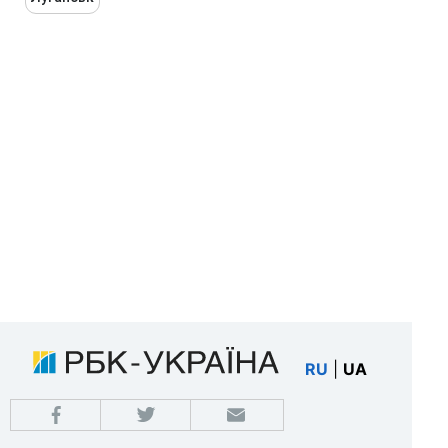
RU
|
UA