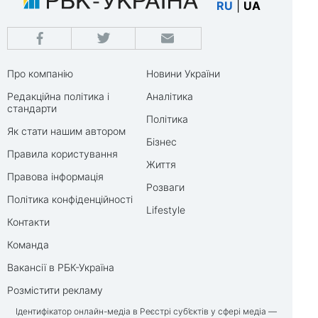
RU
|
UA
Про компанію
Новини України
Редакційна політика і
Аналітика
стандарти
Політика
Як стати нашим автором
Бізнес
Правила користування
Життя
Правова інформація
Розваги
Політика конфіденційності
Lifestyle
Контакти
Команда
Вакансії в РБК-Україна
Розмістити рекламу
Ідентифікатор онлайн-медіа в Реєстрі суб’єктів у сфері медіа —