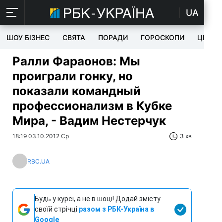
UA
ШОУ БІЗНЕС
СВЯТА
ПОРАДИ
ГОРОСКОПИ
ЦІКАВ
Ралли Фараонов: Мы
проиграли гонку, но
показали командный
профессионализм в Кубке
Мира, - Вадим Нестерчук
18:19 03.10.2012 Ср
3 хв
RBC.UA
Будь у курсі, а не в шоці! Додай змісту
своїй стрічці
разом з РБК-Україна в
Google