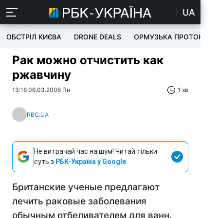
UA
ОБСТРІЛ КИЄВА
DRONE DEALS
ОРМУЗЬКА ПРОТОКА
Рак можно отчистить как
ржавчину
13:16 06.03.2006 Пн
1 хв
RBC.UA
Не витрачай час на шум! Читай тільки
суть з
РБК-Україна у Google
Британские ученые предлагают
лечить раковые заболевания
обычным отбеливателем для ванн.