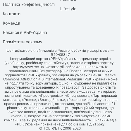
Політика конфіденційності
Lifestyle
Контакти
Команда
Вакансії в РБК-Україна
Розмістити рекламу
Ідентифікатор онлайн-медіа в Реєстрі суб’єктів у сфері медіа —
R40-05347
Інформаційний портал «РБК-Україна» має тримовну версію
(українську, російську та англійську), головна сторінка порталу -
https://www.rbc.ua
. Фотографії, зображення належать їх
правовласникам. Всі фотографії на Порталі, авторами яких є
журналісти «РБК-Україна», розміщені на умовах ліцензії Creative
Commons Attribution 4.0 International. Редакція «РБК-Україна» може
не поділяти точку зору авторів. Оціночні судження не підлягають
спростуванню та доведенню їх правдивості. За достовірність та
зміст реклами відповідальність несе рекламодавець. Матеріали,
позначені плашкою: «Прес-релізи», «Спецпроект», «Партнерський
матеріал», «Promo», «Благодійність», «Резонанс» розміщуються на
правах реклами і призначені, як правило, для осіб, які досягли 21-
річного віку. «Новини компанії» - це інформаційний формат, що
охоплює новини, події та оголошення, пов'язані з діяльністю
компаній, базуються на пресрелізах, які випускають самі
компанії, і за які редакція не несе відповідальність. Онлайн-медіа
«РБК-Україна» призначене для осіб віком від 21 року.
© ТОВ «УБТ», 2006-2026.