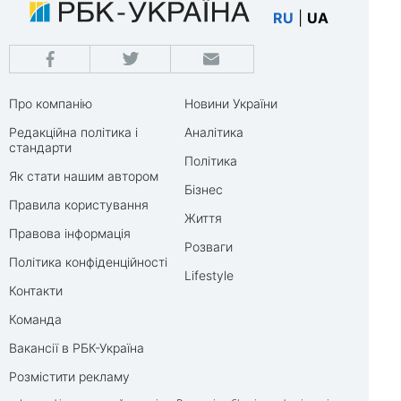
RU
|
UA
Про компанію
Новини України
Редакційна політика і
Аналітика
стандарти
Політика
Як стати нашим автором
Бізнес
Правила користування
Життя
Правова інформація
Розваги
Політика конфіденційності
Lifestyle
Контакти
Команда
Вакансії в РБК-Україна
Розмістити рекламу