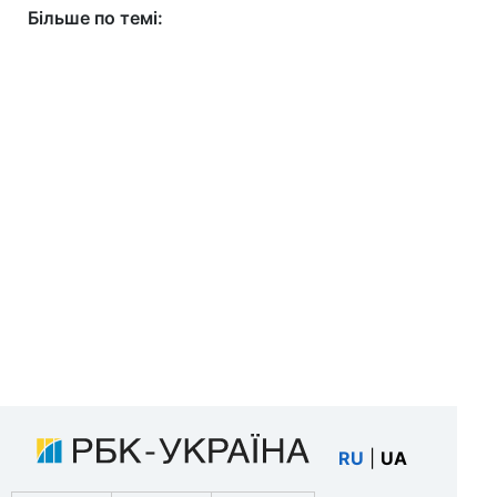
Більше по темі:
RU
|
UA