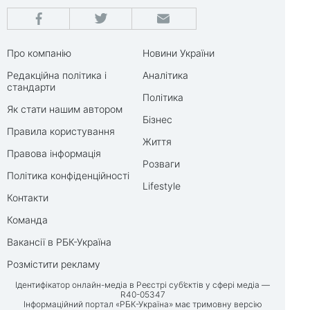
Про компанію
Новини України
Редакційна політика і
Аналітика
стандарти
Політика
Як стати нашим автором
Бізнес
Правила користування
Життя
Правова інформація
Розваги
Політика конфіденційності
Lifestyle
Контакти
Команда
Вакансії в РБК-Україна
Розмістити рекламу
Ідентифікатор онлайн-медіа в Реєстрі суб’єктів у сфері медіа —
R40-05347
Інформаційний портал «РБК-Україна» має тримовну версію