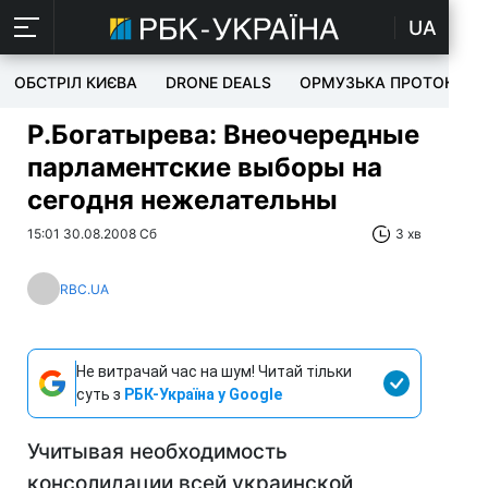
UA
ОБСТРІЛ КИЄВА
DRONE DEALS
ОРМУЗЬКА ПРОТОКА
Р.Богатырева: Внеочередные
парламентские выборы на
сегодня нежелательны
15:01 30.08.2008 Сб
3 хв
RBC.UA
Не витрачай час на шум! Читай тільки
суть з
РБК-Україна у Google
Учитывая необходимость
консолидации всей украинской