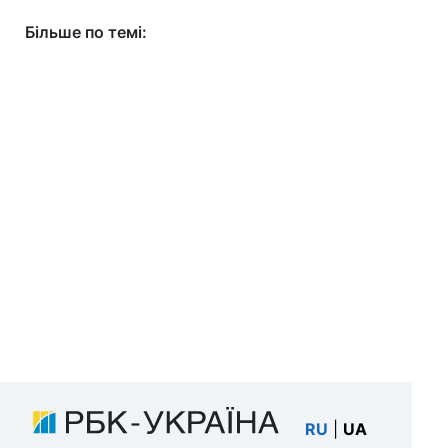
Більше по темі:
RU
|
UA