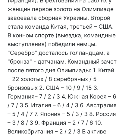
(Франция). В фехтовании на саблях у
женщин первое золото на Олимпиаде
завоевала сборная Украины. Второй
стала команда Китая, третьей – США.
В конном спорте (выездка, командные
выступления) победили немцы.
"Серебро" досталось голландцам, а
"бронза" - датчанам. Командный зачет
после пятого дня Олимпиады: 1. Китай
– 22 золотых / 8 серебряных / 5
бронзовых 2. США – 10 / 9 / 15 3.
Германия– 7 / 2 / 3 4. Южная Корея – 6
/ 7 / 3 5. Италия – 6 / 4 / 3 6. Австралия
– 5 / 4 / 7 7. Япония – 5 / 3 / 3 8. Россия
– 3 / 8 / 3 9. Франция – 2 / 7 / 6 10.
Великобритания – 2 / 2 / 3 В активе