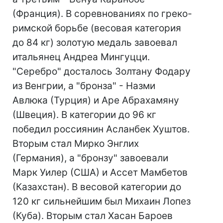
(Франция). В соревнованиях по греко-
римской борьбе (весовая категория
до 84 кг) золотую медаль завоевал
итальянец Андреа Мингуцци.
"Серебро" досталось Золтану Фодару
из Венгрии, а "бронза" - Назми
Авлюка (Турция) и Аре Абрахамяну
(Швеция). В категории до 96 кг
победил россиянин Асланбек Хуштов.
Вторым стал Мирко Энглих
(Германия), а "бронзу" завоевали
Марк Уилер (США) и Ассет Мамбетов
(Казахстан). В весовой категории до
120 кг сильнейшим был Михаин Лопез
(Куба). Вторым стал Хасан Бароев