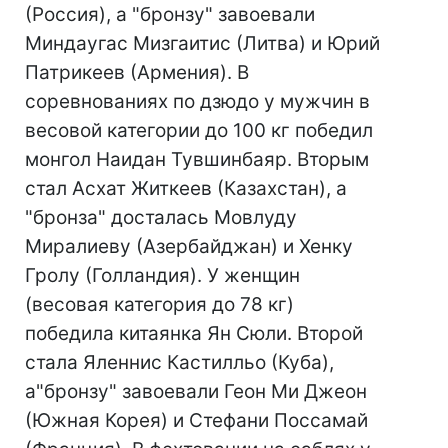
(Россия), а "бронзу" завоевали
Миндаугас Мизгаитис (Литва) и Юрий
Патрикеев (Армения). В
соревнованиях по дзюдо у мужчин в
весовой категории до 100 кг победил
монгол Наидан Тувшинбаяр. Вторым
стал Асхат Житкеев (Казахстан), а
"бронза" досталась Мовлуду
Миралиеву (Азербайджан) и Хенку
Гролу (Голландия). У женщин
(весовая категория до 78 кг)
победила китаянка Ян Сюли. Второй
стала Яленнис Кастилльо (Куба),
а"бронзу" завоевали Геон Ми Джеон
(Южная Корея) и Стефани Поссамай