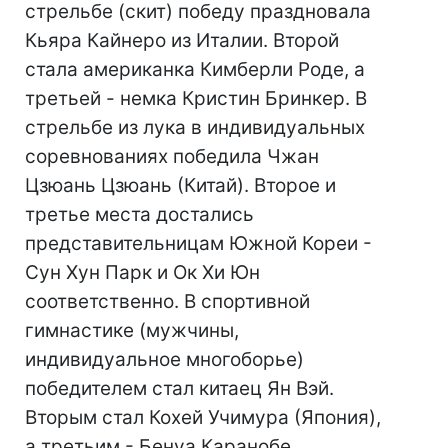
стрельбе (скит) победу праздновала
Кьяра Кайнеро из Италии. Второй
стала американка Кимберли Роде, а
третьей - немка Кристин Бринкер. В
стрельбе из лука в индивидуальных
соревнованиях победила Чжан
Цзюань Цзюань (Китай). Второе и
третье места достались
представительницам Южной Кореи -
Сун Хун Парк и Ок Хи Юн
соответственно. В спортивной
гимнастике (мужчины,
индивидуальное многоборье)
победителем стал китаец Ян Вэй.
Вторым стал Кохей Учимура (Япония),
а третьим - Бенуа Каранобе