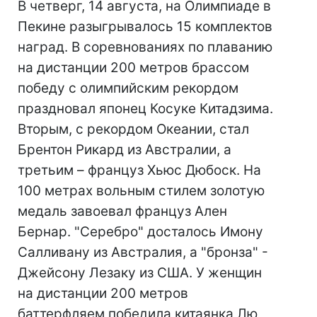
В четверг, 14 августа, на Олимпиаде в
Пекине разыгрывалось 15 комплектов
наград. В соревнованиях по плаванию
на дистанции 200 метров брассом
победу с олимпийским рекордом
праздновал японец Косуке Китадзима.
Вторым, с рекордом Океании, стал
Брентон Рикард из Австралии, а
третьим – француз Хьюс Дюбоск. На
100 метрах вольным стилем золотую
медаль завоевал француз Ален
Бернар. "Серебро" досталось Имону
Салливану из Австралия, а "бронза" -
Джейсону Лезаку из США. У женщин
на дистанции 200 метров
баттерфляем победила китаянка Лю