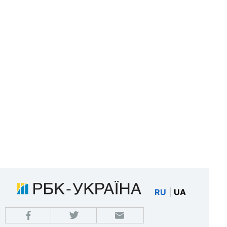
RU
|
UA