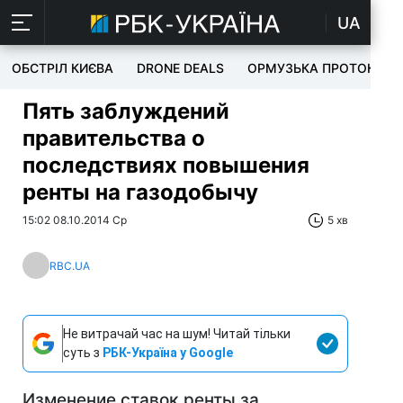
UA
ОБСТРІЛ КИЄВА
DRONE DEALS
ОРМУЗЬКА ПРОТОКА
Пять заблуждений
правительства о
последствиях повышения
ренты на газодобычу
15:02 08.10.2014 Ср
5 хв
RBC.UA
Не витрачай час на шум! Читай тільки
суть з
РБК-Україна у Google
Изменение ставок ренты за