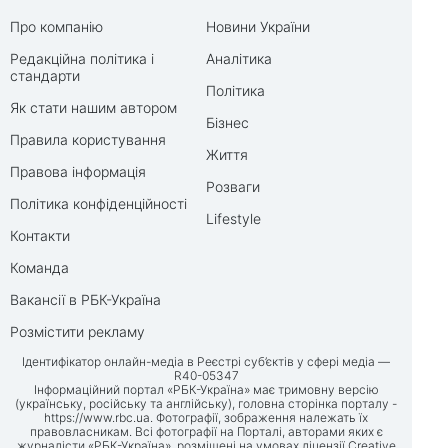
Про компанію
Новини України
Редакційна політика і
Аналітика
стандарти
Політика
Як стати нашим автором
Бізнес
Правила користування
Життя
Правова інформація
Розваги
Політика конфіденційності
Lifestyle
Контакти
Команда
Вакансії в РБК-Україна
Розмістити рекламу
Ідентифікатор онлайн-медіа в Реєстрі суб’єктів у сфері медіа —
R40-05347
Інформаційний портал «РБК-Україна» має тримовну версію
(українську, російську та англійську), головна сторінка порталу -
https://www.rbc.ua
. Фотографії, зображення належать їх
правовласникам. Всі фотографії на Порталі, авторами яких є
журналісти «РБК-Україна», розміщені на умовах ліцензії Creative