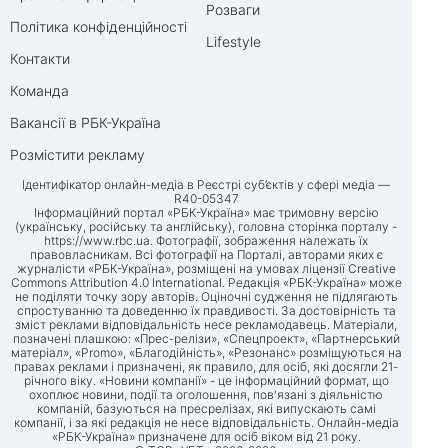
Розваги
Політика конфіденційності
Lifestyle
Контакти
Команда
Вакансії в РБК-Україна
Розмістити рекламу
Ідентифікатор онлайн-медіа в Реєстрі суб’єктів у сфері медіа —
R40-05347
Інформаційний портал «РБК-Україна» має тримовну версію
(українську, російську та англійську), головна сторінка порталу -
https://www.rbc.ua
. Фотографії, зображення належать їх
правовласникам. Всі фотографії на Порталі, авторами яких є
журналісти «РБК-Україна», розміщені на умовах ліцензії Creative
Commons Attribution 4.0 International. Редакція «РБК-Україна» може
не поділяти точку зору авторів. Оціночні судження не підлягають
спростуванню та доведенню їх правдивості. За достовірність та
зміст реклами відповідальність несе рекламодавець. Матеріали,
позначені плашкою: «Прес-релізи», «Спецпроект», «Партнерський
матеріал», «Promo», «Благодійність», «Резонанс» розміщуються на
правах реклами і призначені, як правило, для осіб, які досягли 21-
річного віку. «Новини компанії» - це інформаційний формат, що
охоплює новини, події та оголошення, пов'язані з діяльністю
компаній, базуються на пресрелізах, які випускають самі
компанії, і за які редакція не несе відповідальність. Онлайн-медіа
«РБК-Україна» призначене для осіб віком від 21 року.