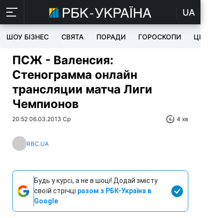
UA
ШОУ БІЗНЕС
СВЯТА
ПОРАДИ
ГОРОСКОПИ
ЦІКАВ
ПСЖ - Валенсия:
Стенограмма онлайн
трансляции матча Лиги
Чемпионов
20:52 06.03.2013 Ср
4 хв
RBC.UA
Будь у курсі, а не в шоці! Додай змісту
своїй стрічці
разом з РБК-Україна в
Google