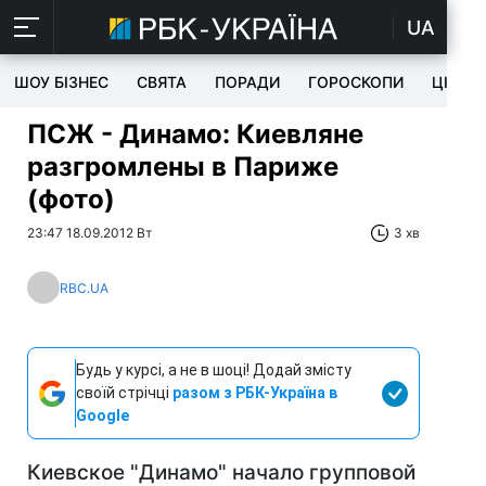
UA
ШОУ БІЗНЕС
СВЯТА
ПОРАДИ
ГОРОСКОПИ
ЦІКАВ
ПСЖ - Динамо: Киевляне
разгромлены в Париже
(фото)
23:47 18.09.2012 Вт
3 хв
RBC.UA
Будь у курсі, а не в шоці! Додай змісту
своїй стрічці
разом з РБК-Україна в
Google
Киевское "Динамо" начало групповой