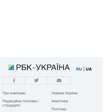
RU
|
UA
Про компанію
Новини України
Редакційна політика і
Аналітика
стандарти
Політика