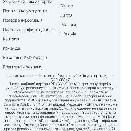
Як стати нашим автором
Бізнес
Правила користування
Життя
Правова інформація
Розваги
Політика конфіденційності
Lifestyle
Контакти
Команда
Вакансії в РБК-Україна
Розмістити рекламу
Ідентифікатор онлайн-медіа в Реєстрі суб’єктів у сфері медіа —
R40-05347
Інформаційний портал «РБК-Україна» має тримовну версію
(українську, російську та англійську), головна сторінка порталу -
https://www.rbc.ua
. Фотографії, зображення належать їх
правовласникам. Всі фотографії на Порталі, авторами яких є
журналісти «РБК-Україна», розміщені на умовах ліцензії Creative
Commons Attribution 4.0 International. Редакція «РБК-Україна» може
не поділяти точку зору авторів. Оціночні судження не підлягають
спростуванню та доведенню їх правдивості. За достовірність та
зміст реклами відповідальність несе рекламодавець. Матеріали,
позначені плашкою: «Прес-релізи», «Спецпроект», «Партнерський
матеріал», «Promo», «Благодійність», «Резонанс» розміщуються на
правах реклами і призначені, як правило, для осіб, які досягли 21-