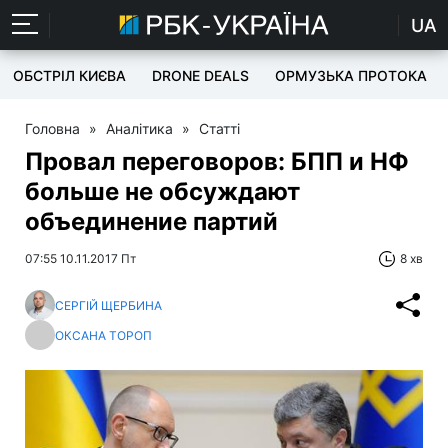
UA
ОБСТРІЛ КИЄВА
DRONE DEALS
ОРМУЗЬКА ПРОТОКА
Головна
»
Аналітика
»
Статті
Провал переговоров: БПП и НФ
больше не обсуждают
объединение партий
07:55 10.11.2017 Пт
8 хв
СЕРГІЙ ЩЕРБИНА
ОКСАНА ТОРОП