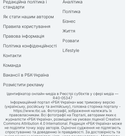
Редакційна політика і
Аналітика
стандарти
Політика
Як стати нашим автором
Бізнес
Правила користування
Життя
Правова інформація
Розваги
Політика конфіденційності
Lifestyle
Контакти
Команда
Вакансії в РБК-Україна
Розмістити рекламу
Ідентифікатор онлайн-медіа в Реєстрі суб’єктів у сфері медіа —
R40-05347
Інформаційний портал «РБК-Україна» має тримовну версію
(українську, російську та англійську), головна сторінка порталу -
https://www.rbc.ua
. Фотографії, зображення належать їх
правовласникам. Всі фотографії на Порталі, авторами яких є
журналісти «РБК-Україна», розміщені на умовах ліцензії Creative
Commons Attribution 4.0 International. Редакція «РБК-Україна» може
не поділяти точку зору авторів. Оціночні судження не підлягають
спростуванню та доведенню їх правдивості. За достовірність та