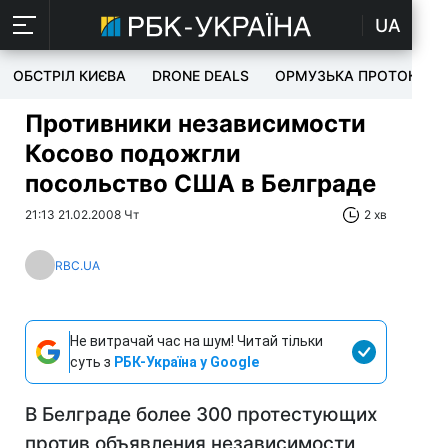
UA
ОБСТРІЛ КИЄВА
DRONE DEALS
ОРМУЗЬКА ПРОТОКА
Противники независимости
Косово подожгли
посольство США в Белграде
21:13 21.02.2008 Чт
2 хв
RBC.UA
Не витрачай час на шум! Читай тільки
суть з
РБК-Україна у Google
В Белграде более 300 протестующих
против объявления независимости