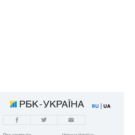
RU
|
UA
Про компанію
Новини України