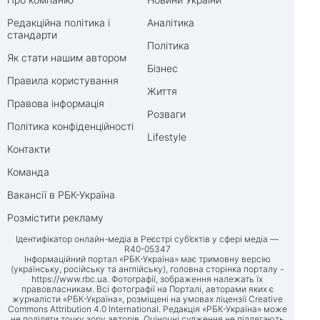
Редакційна політика і
Аналітика
стандарти
Політика
Як стати нашим автором
Бізнес
Правила користування
Життя
Правова інформація
Розваги
Політика конфіденційності
Lifestyle
Контакти
Команда
Вакансії в РБК-Україна
Розмістити рекламу
Ідентифікатор онлайн-медіа в Реєстрі суб’єктів у сфері медіа —
R40-05347
Інформаційний портал «РБК-Україна» має тримовну версію
(українську, російську та англійську), головна сторінка порталу -
https://www.rbc.ua
. Фотографії, зображення належать їх
правовласникам. Всі фотографії на Порталі, авторами яких є
журналісти «РБК-Україна», розміщені на умовах ліцензії Creative
Commons Attribution 4.0 International. Редакція «РБК-Україна» може
не поділяти точку зору авторів. Оціночні судження не підлягають