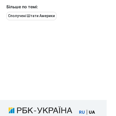
Більше по темі:
Сполучені Штати Америки
RU
|
UA