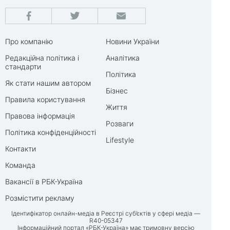
Про компанію
Новини України
Редакційна політика і
Аналітика
стандарти
Політика
Як стати нашим автором
Бізнес
Правила користування
Життя
Правова інформація
Розваги
Політика конфіденційності
Lifestyle
Контакти
Команда
Вакансії в РБК-Україна
Розмістити рекламу
Ідентифікатор онлайн-медіа в Реєстрі суб’єктів у сфері медіа —
R40-05347
Інформаційний портал «РБК-Україна» має тримовну версію