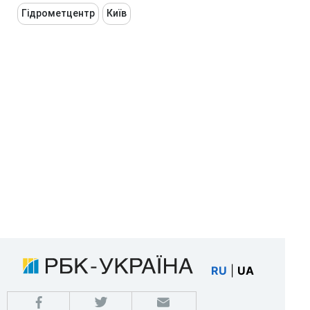
Гідрометцентр
Київ
RU
|
UA