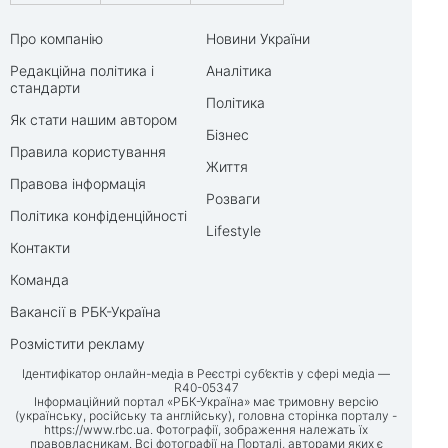
Про компанію
Новини України
Редакційна політика і
Аналітика
стандарти
Політика
Як стати нашим автором
Бізнес
Правила користування
Життя
Правова інформація
Розваги
Політика конфіденційності
Lifestyle
Контакти
Команда
Вакансії в РБК-Україна
Розмістити рекламу
Ідентифікатор онлайн-медіа в Реєстрі суб’єктів у сфері медіа —
R40-05347
Інформаційний портал «РБК-Україна» має тримовну версію
(українську, російську та англійську), головна сторінка порталу -
https://www.rbc.ua
. Фотографії, зображення належать їх
правовласникам. Всі фотографії на Порталі, авторами яких є