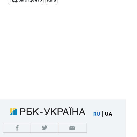
Гідрометцентр
Київ
RU
|
UA