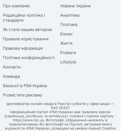
Про компанію
Новини України
Редакційна політика і
Аналітика
стандарти
Політика
Як стати нашим автором
Бізнес
Правила користування
Життя
Правова інформація
Розваги
Політика конфіденційності
Lifestyle
Контакти
Команда
Вакансії в РБК-Україна
Розмістити рекламу
Ідентифікатор онлайн-медіа в Реєстрі суб’єктів у сфері медіа —
R40-05347
Інформаційний портал «РБК-Україна» має тримовну версію
(українську, російську та англійську), головна сторінка порталу -
https://www.rbc.ua
. Фотографії, зображення належать їх
правовласникам. Всі фотографії на Порталі, авторами яких є
журналісти «РБК-Україна», розміщені на умовах ліцензії Creative