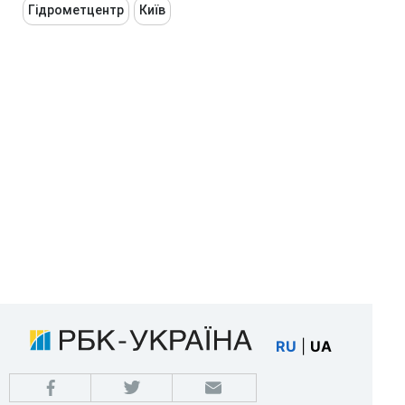
Гідрометцентр
Київ
RU
|
UA