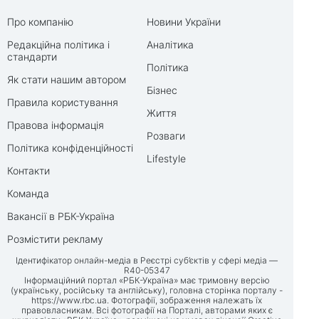
Про компанію
Новини України
Редакційна політика і
Аналітика
стандарти
Політика
Як стати нашим автором
Бізнес
Правила користування
Життя
Правова інформація
Розваги
Політика конфіденційності
Lifestyle
Контакти
Команда
Вакансії в РБК-Україна
Розмістити рекламу
Ідентифікатор онлайн-медіа в Реєстрі суб’єктів у сфері медіа —
R40-05347
Інформаційний портал «РБК-Україна» має тримовну версію
(українську, російську та англійську), головна сторінка порталу -
https://www.rbc.ua
. Фотографії, зображення належать їх
правовласникам. Всі фотографії на Порталі, авторами яких є