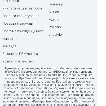
стандарти
Політика
Як стати нашим автором
Бізнес
Правила користування
Життя
Правова інформація
Розваги
Політика конфіденційності
Lifestyle
Контакти
Команда
Вакансії в РБК-Україна
Розмістити рекламу
Ідентифікатор онлайн-медіа в Реєстрі суб’єктів у сфері медіа —
R40-05347 Інформаційний портал «РБК-Україна» має тримовну
версію (українську, російську та англійську), головна сторінка
порталу -
https://www.rbc.ua
. Фотографії, зображення належать їх
правовласникам. Всі фотографії на Порталі, авторами яких є
журналісти «РБК-Україна», розміщені на умовах ліцензії Creative
Commons Attribution 4.0 International. Редакція «РБК-Україна» може
не поділяти точку зору авторів. Оціночні судження не підлягають
спростуванню та доведенню їх правдивості. За достовірність та
зміст реклами відповідальність несе рекламодавець. Матеріали,
позначені плашкою: «Прес-релізи», «Спецпроект», «Партнерський
матеріал», «Promo», «Благодійність», «Резонанс» розміщуються на