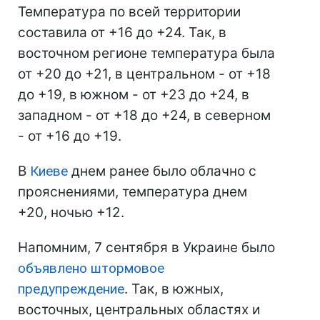
Температура по всей территории
составила от +16 до +24. Так, в
восточном регионе температура была
от +20 до +21, в центральном - от +18
до +19, в южном - от +23 до +24, в
западном - от +18 до +24, в северном
- от +16 до +19.
В
Киеве
днем ранее было облачно с
прояснениями, температура днем
+20, ночью +12.
Напомним, 7 сентября в Украине было
объявлено штормовое
предупреждение
. Так, в южных,
восточных, центральных областях и