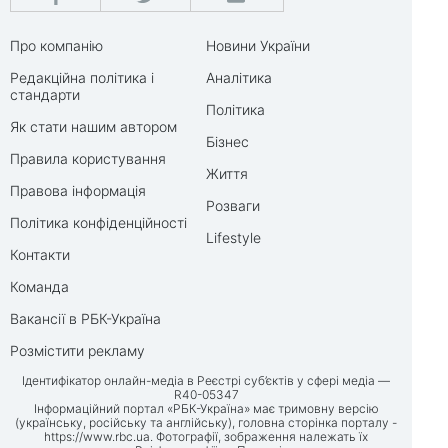
Про компанію
Новини України
Редакційна політика і
Аналітика
стандарти
Політика
Як стати нашим автором
Бізнес
Правила користування
Життя
Правова інформація
Розваги
Політика конфіденційності
Lifestyle
Контакти
Команда
Вакансії в РБК-Україна
Розмістити рекламу
Ідентифікатор онлайн-медіа в Реєстрі суб’єктів у сфері медіа —
R40-05347
Інформаційний портал «РБК-Україна» має тримовну версію
(українську, російську та англійську), головна сторінка порталу -
https://www.rbc.ua
. Фотографії, зображення належать їх