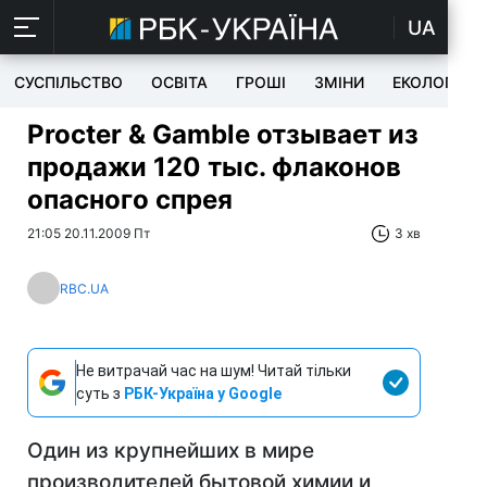
UA
СУСПІЛЬСТВО
ОСВІТА
ГРОШІ
ЗМІНИ
ЕКОЛОГІЯ
Procter & Gamble отзывает из
продажи 120 тыс. флаконов
опасного спрея
21:05 20.11.2009 Пт
3 хв
RBC.UA
Не витрачай час на шум! Читай тільки
суть з
РБК-Україна у Google
Один из крупнейших в мире
производителей бытовой химии и