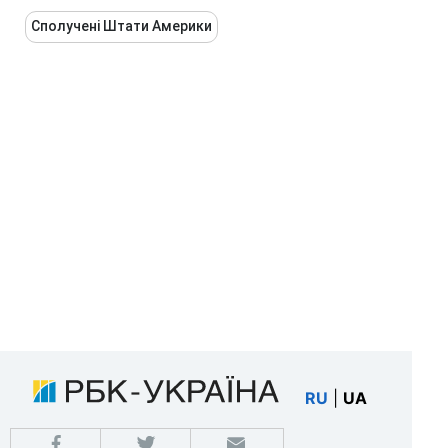
Сполучені Штати Америки
RU
|
UA