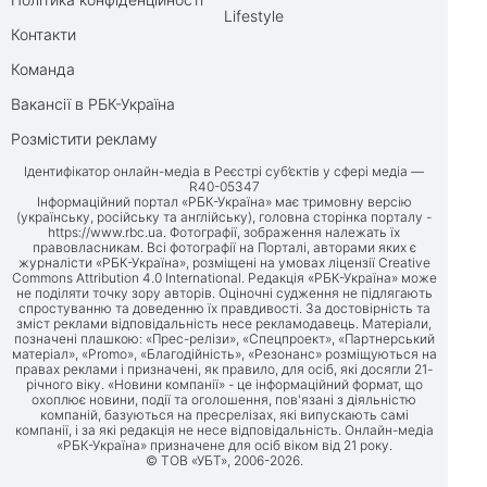
Lifestyle
Контакти
Команда
Вакансії в РБК-Україна
Розмістити рекламу
Ідентифікатор онлайн-медіа в Реєстрі суб’єктів у сфері медіа —
R40-05347
Інформаційний портал «РБК-Україна» має тримовну версію
(українську, російську та англійську), головна сторінка порталу -
https://www.rbc.ua
. Фотографії, зображення належать їх
правовласникам. Всі фотографії на Порталі, авторами яких є
журналісти «РБК-Україна», розміщені на умовах ліцензії Creative
Commons Attribution 4.0 International. Редакція «РБК-Україна» може
не поділяти точку зору авторів. Оціночні судження не підлягають
спростуванню та доведенню їх правдивості. За достовірність та
зміст реклами відповідальність несе рекламодавець. Матеріали,
позначені плашкою: «Прес-релізи», «Спецпроект», «Партнерський
матеріал», «Promo», «Благодійність», «Резонанс» розміщуються на
правах реклами і призначені, як правило, для осіб, які досягли 21-
річного віку. «Новини компанії» - це інформаційний формат, що
охоплює новини, події та оголошення, пов'язані з діяльністю
компаній, базуються на пресрелізах, які випускають самі
компанії, і за які редакція не несе відповідальність. Онлайн-медіа
«РБК-Україна» призначене для осіб віком від 21 року.
© ТОВ «УБТ», 2006-2026.