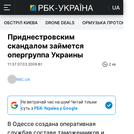
UA
ОБСТРІЛ КИЄВА
DRONE DEALS
ОРМУЗЬКА ПРОТОКА
Приднестровским
скандалом займется
опергруппа Украины
11:37 07.03.2006 Вт
2 хв
RBC.UA
Не витрачай час на шум! Читай тільки
суть з
РБК-Україна у Google
В Одессе создана оперативная
службав составе таможенников и