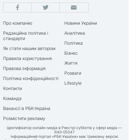
Про компанію
Новини України
Редакційна політика і
Аналітика
стандарти
Політика
Як стати нашим автором
Бізнес
Правила користування
Життя
Правова інформація
Розваги
Політика конфіденційності
Lifestyle
Контакти
Команда
Вакансії в РБК-Україна
Розмістити рекламу
Ідентифікатор онлайн-медіа в Реєстрі суб’єктів у сфері медіа —
R40-05347
Інформаційний портал «РБК-Україна» має тримовну версію