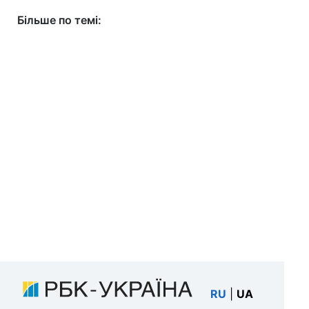
Більше по темі:
RU
|
UA