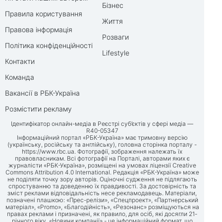
Бізнес
Правила користування
Життя
Правова інформація
Розваги
Політика конфіденційності
Lifestyle
Контакти
Команда
Вакансії в РБК-Україна
Розмістити рекламу
Ідентифікатор онлайн-медіа в Реєстрі суб’єктів у сфері медіа —
R40-05347
Інформаційний портал «РБК-Україна» має тримовну версію
(українську, російську та англійську), головна сторінка порталу -
https://www.rbc.ua
. Фотографії, зображення належать їх
правовласникам. Всі фотографії на Порталі, авторами яких є
журналісти «РБК-Україна», розміщені на умовах ліцензії Creative
Commons Attribution 4.0 International. Редакція «РБК-Україна» може
не поділяти точку зору авторів. Оціночні судження не підлягають
спростуванню та доведенню їх правдивості. За достовірність та
зміст реклами відповідальність несе рекламодавець. Матеріали,
позначені плашкою: «Прес-релізи», «Спецпроект», «Партнерський
матеріал», «Promo», «Благодійність», «Резонанс» розміщуються на
правах реклами і призначені, як правило, для осіб, які досягли 21-
річного віку. «Новини компанії» - це інформаційний формат, що