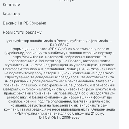
Контакти
Команда
Вакансії в РБК-Україна
Розмістити рекламу
Ідентифікатор онлайн-медіа в Реєстрі суб’єктів у сфері медіа —
R40-05347
Інформаційний портал «РБК-Україна» має тримовну версію
(українську, російську та англійську), головна сторінка порталу -
https://www.rbc.ua
. Фотографії, зображення належать їх
правовласникам. Всі фотографії на Порталі, авторами яких є
журналісти «РБК-Україна», розміщені на умовах ліцензії Creative
Commons Attribution 4.0 International. Редакція «РБК-Україна» може
не поділяти точку зору авторів. Оціночні судження не підлягають
спростуванню та доведенню їх правдивості. За достовірність та
зміст реклами відповідальність несе рекламодавець. Матеріали,
позначені плашкою: «Прес-релізи», «Спецпроект», «Партнерський
матеріал», «Promo», «Благодійність», «Резонанс» розміщуються на
правах реклами і призначені, як правило, для осіб, які досягли 21-
річного віку. «Новини компанії» - це інформаційний формат, що
охоплює новини, події та оголошення, пов'язані з діяльністю
компаній, базуються на пресрелізах, які випускають самі
компанії, і за які редакція не несе відповідальність. Онлайн-медіа
«РБК-Україна» призначене для осіб віком від 21 року.
© ТОВ «УБТ», 2006-2026.