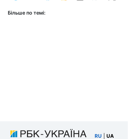
Більше по темі:
RU
|
UA