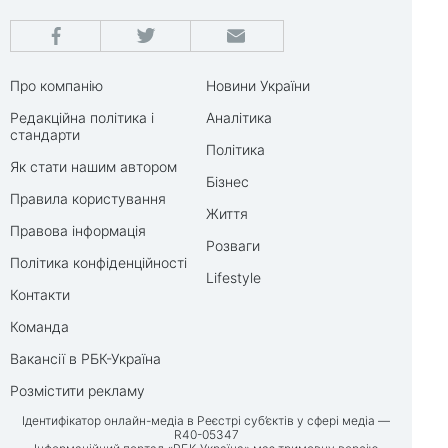
Про компанію
Новини України
Редакційна політика і
Аналітика
стандарти
Політика
Як стати нашим автором
Бізнес
Правила користування
Життя
Правова інформація
Розваги
Політика конфіденційності
Lifestyle
Контакти
Команда
Вакансії в РБК-Україна
Розмістити рекламу
Ідентифікатор онлайн-медіа в Реєстрі суб’єктів у сфері медіа —
R40-05347