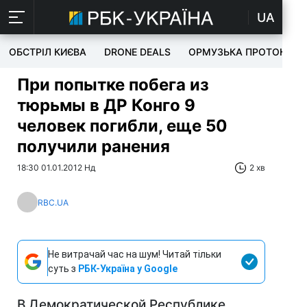
UA
ОБСТРІЛ КИЄВА
DRONE DEALS
ОРМУЗЬКА ПРОТОКА
При попытке побега из
тюрьмы в ДР Конго 9
человек погибли, еще 50
получили ранения
18:30 01.01.2012 Нд
2 хв
RBC.UA
Не витрачай час на шум! Читай тільки
суть з
РБК-Україна у Google
В Демократической Республике