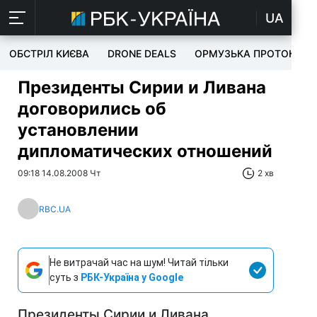
UA
ОБСТРІЛ КИЄВА
DRONE DEALS
ОРМУЗЬКА ПРОТОКА
Президенты Сирии и Ливана
договорились об
установлении
дипломатических отношений
09:18 14.08.2008 Чт
2 хв
RBC.UA
Не витрачай час на шум! Читай тільки
суть з
РБК-Україна у Google
Президенты Сирии и Ливана