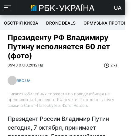
UA
ОБСТРІЛ КИЄВА
DRONE DEALS
ОРМУЗЬКА ПРОТОКА
Президенту РФ Владимиру
Путину исполняется 60 лет
(фото)
09:43 07.10.2012 Нд
2 хв
RBC.UA
Никаких юбилейных торжеств по поводу юбилея не
предвидится, Президент РФ отметит этот день в кругу
семьи в Санкт-Петербурге. Фото: Reuters
Президент России Владимир Путин
сегодня, 7 октября, принимает