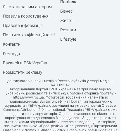
Політика
Як стати нашим автором
Бізнес
Правила користування
Життя
Правова інформація
Розваги
Політика конфіденційності
Lifestyle
Контакти
Команда
Вакансії в РБК-Україна
Розмістити рекламу
Ідентифікатор онлайн-медіа в Реєстрі суб’єктів у сфері медіа —
R40-05347
Інформаційний портал «РБК-Україна» має тримовну версію
(українську, російську та англійську), головна сторінка порталу -
https://www.rbc.ua
. Фотографії, зображення належать їх
правовласникам. Всі фотографії на Порталі, авторами яких є
журналісти «РБК-Україна», розміщені на умовах ліцензії Creative
Commons Attribution 4.0 International. Редакція «РБК-Україна» може
не поділяти точку зору авторів. Оціночні судження не підлягають
спростуванню та доведенню їх правдивості. За достовірність та
зміст реклами відповідальність несе рекламодавець. Матеріали,
позначені плашкою: «Прес-релізи», «Спецпроект», «Партнерський
матеріал», «Promo», «Благодійність», «Резонанс» розміщуються на