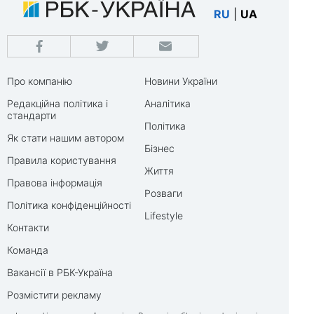
RU
|
UA
Про компанію
Новини України
Редакційна політика і
Аналітика
стандарти
Політика
Як стати нашим автором
Бізнес
Правила користування
Життя
Правова інформація
Розваги
Політика конфіденційності
Lifestyle
Контакти
Команда
Вакансії в РБК-Україна
Розмістити рекламу